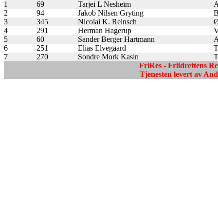
1
69
Tarjei L Nesheim
A
2
94
Jakob Nilsen Gryting
B
3
345
Nicolai K. Reinsch
Ø
4
291
Herman Hagerup
V
5
60
Sander Berger Hartmann
A
6
251
Elias Elvegaard
T
7
270
Sondre Mork Kasin
T
FriRes - Friidrettens R
Tjenesten levert av A