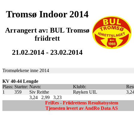
Tromsø Indoor 2014
Arrangert av: BUL Tromsø
friidrett
21.02.2014 - 23.02.2014
Tromsølekene inne 2014
KV 40-44 Lengde
Plass:
Startnr:
Navn:
Klubb:
Resu
1
359
Siv Reithe
Røyken UIL
3,2
3,24
2,99
3,23
FriRes - Friidrettens Resultatsystem
Tjenesten levert av AndRo Data AS