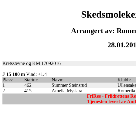
Skedsmoleke
Arrangert av: Romer
28.01.20
Kretsstevne og KM 17092016
J-15 100 m
Vind: +1.4
Plass:
Startnr:
Navn:
Klubb:
1
462
Summer Steinsrud
Ullensake
2
415
Amelia Mysiara
Romerike 
FriRes - Friidrettens R
Tjenesten levert av A