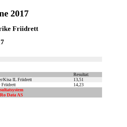
ne 2017
ike Friidrett
17
Resultat:
r/Kisa IL Friidrett
13,51
Friidrett
14,23
esultatsystem
ndRo Data AS