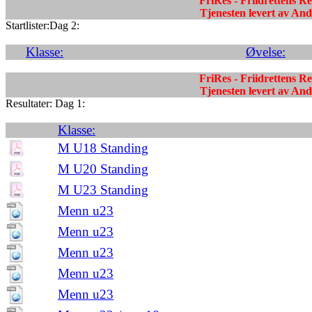
FriRes - Friidrettens R
Tjenesten levert av A
Startlister:Dag 2:
Klasse:
Øvelse:
FriRes - Friidrettens R
Tjenesten levert av A
Resultater: Dag 1:
Klasse:
M U18 Standing
M U20 Standing
M U23 Standing
Menn u23
Menn u23
Menn u23
Menn u23
Menn u23