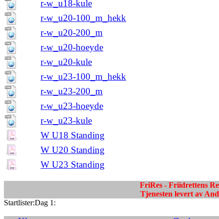
r-w_u18-kule
r-w_u20-100_m_hekk
r-w_u20-200_m
r-w_u20-hoeyde
r-w_u20-kule
r-w_u23-100_m_hekk
r-w_u23-200_m
r-w_u23-hoeyde
r-w_u23-kule
W U18 Standing
W U20 Standing
W U23 Standing
FriRes - Friidrettens R
Tjenesten levert av A
Startlister:Dag 1: