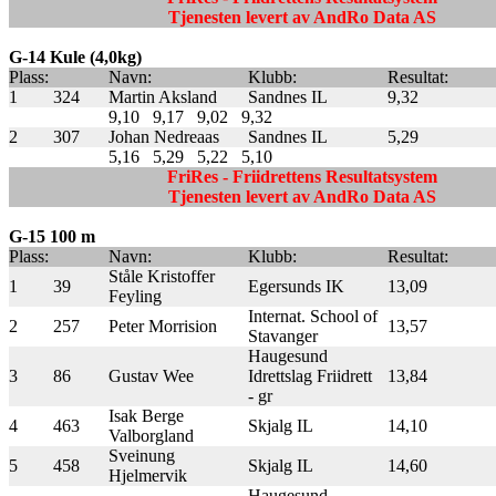
Tjenesten levert av AndRo Data AS
G-14 Kule (4,0kg)
Plass:
Navn:
Klubb:
Resultat:
1
324
Martin Aksland
Sandnes IL
9,32
9,10
9,17
9,02
9,32
2
307
Johan Nedreaas
Sandnes IL
5,29
5,16
5,29
5,22
5,10
FriRes - Friidrettens Resultatsystem
Tjenesten levert av AndRo Data AS
G-15 100 m
Plass:
Navn:
Klubb:
Resultat:
Ståle Kristoffer
1
39
Egersunds IK
13,09
Feyling
Internat. School of
2
257
Peter Morrision
13,57
Stavanger
Haugesund
3
86
Gustav Wee
Idrettslag Friidrett
13,84
- gr
Isak Berge
4
463
Skjalg IL
14,10
Valborgland
Sveinung
5
458
Skjalg IL
14,60
Hjelmervik
Haugesund