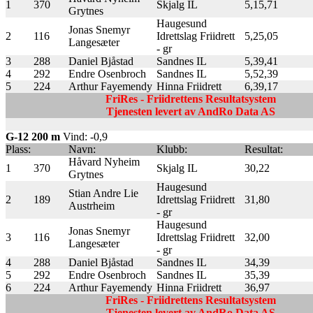
1
370
Skjalg IL
5,15,71
Grytnes
Haugesund
Jonas Snemyr
2
116
Idrettslag Friidrett
5,25,05
Langesæter
- gr
3
288
Daniel Bjåstad
Sandnes IL
5,39,41
4
292
Endre Osenbroch
Sandnes IL
5,52,39
5
224
Arthur Fayemendy
Hinna Friidrett
6,39,17
FriRes - Friidrettens Resultatsystem
Tjenesten levert av AndRo Data AS
G-12 200 m
Vind: -0,9
Plass:
Navn:
Klubb:
Resultat:
Håvard Nyheim
1
370
Skjalg IL
30,22
Grytnes
Haugesund
Stian Andre Lie
2
189
Idrettslag Friidrett
31,80
Austrheim
- gr
Haugesund
Jonas Snemyr
3
116
Idrettslag Friidrett
32,00
Langesæter
- gr
4
288
Daniel Bjåstad
Sandnes IL
34,39
5
292
Endre Osenbroch
Sandnes IL
35,39
6
224
Arthur Fayemendy
Hinna Friidrett
36,97
FriRes - Friidrettens Resultatsystem
Tjenesten levert av AndRo Data AS