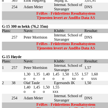
8
365
Eirik Høgberg
Skjalg IL
5,01,91
Internat. School of
254
Adam Meier
DNS
Stavanger
FriRes - Friidrettens Resultatsystem
Tjenesten levert av AndRo Data AS
G-15 300 m hekk (76,2 35m)
Plass:
Navn:
Klubb:
Resultat:
Internat. School of
257
Peter Morrision
DNS
Stavanger
FriRes - Friidrettens Resultatsystem
Tjenesten levert av AndRo Data AS
G-15 Høyde
Plass:
Navn:
Klubb:
Resultat:
Internat. School of
1
257
Peter Morrision
1,57
Stavanger
1,30
1,35
1,40
1,45
1,50
1,55
1,57
1,60
o
o
o
o
o
xo
o
xxx
2
38
Olaf Taule
Egersunds IK
1,50
1,40
1,45
1,50
1,55
o
o
o
xxx
Internat. School of
254
Adam Meier
DNS
Stavanger
FriRes - Friidrettens Resultatsystem