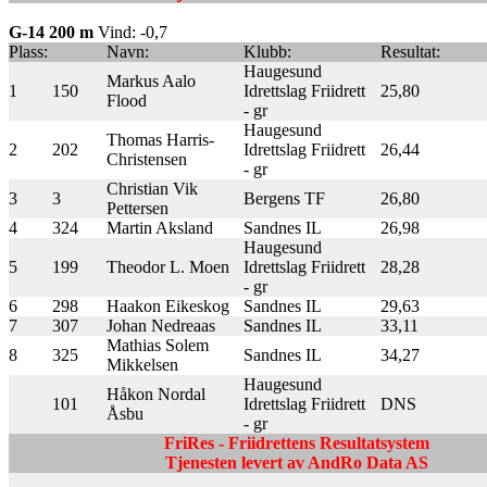
G-14 200 m
Vind: -0,7
Plass:
Navn:
Klubb:
Resultat:
Haugesund
Markus Aalo
1
150
Idrettslag Friidrett
25,80
Flood
- gr
Haugesund
Thomas Harris-
2
202
Idrettslag Friidrett
26,44
Christensen
- gr
Christian Vik
3
3
Bergens TF
26,80
Pettersen
4
324
Martin Aksland
Sandnes IL
26,98
Haugesund
5
199
Theodor L. Moen
Idrettslag Friidrett
28,28
- gr
6
298
Haakon Eikeskog
Sandnes IL
29,63
7
307
Johan Nedreaas
Sandnes IL
33,11
Mathias Solem
8
325
Sandnes IL
34,27
Mikkelsen
Haugesund
Håkon Nordal
101
Idrettslag Friidrett
DNS
Åsbu
- gr
FriRes - Friidrettens Resultatsystem
Tjenesten levert av AndRo Data AS