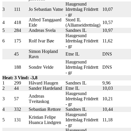
Haugesund
3
111
Jo Sebastian Vatne
Idrettslag Friidrett
10,07
- gr
Alfred Tanggaard
Stord IL
4
418
10,57
Eide
(Allianseidrettslag)
5
284
Andreas Svela
Sandnes IL
10,97
Haugesund
6
175
Rolf Ivar Bøe
Idrettslag Friidrett
11,62
- gr
Simon Hopland
45
Etne IL
DNS
Ravn
Haugesund
188
Sondre Velde
Idrettslag Friidrett
DNS
- gr
Heat: 3 Vind: -3,8
1
299
Håvard Haugen
Sandnes IL
9,96
2
44
Sander Hardeland
Etne IL
10,03
Haugesund
Andreas
3
57
Idrettslag Friidrett
10,21
Tveitaskog
- gr
4
332
Sebastian Rettore
Sandnes IL
10,44
Haugesund
Kristian Felipe
5
131
Idrettslag Friidrett
11,18
Huanca Lindgren
- gr
Haugesund