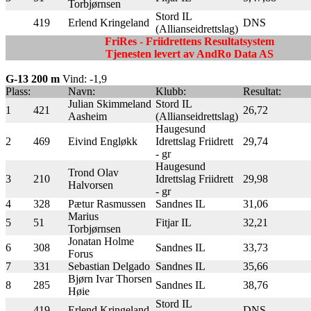
Torbjørnsen
Stord IL
419
Erlend Kringeland
DNS
(Allianseidrettslag)
FriRes - Friidrettens Resultatsystem
Tjenesten levert av AndRo Data AS
G-13 200 m
Vind: -1,9
Plass:
Navn:
Klubb:
Resultat:
Julian Skimmeland
Stord IL
1
421
26,72
Aasheim
(Allianseidrettslag)
Haugesund
2
469
Eivind Engløkk
Idrettslag Friidrett
29,74
- gr
Haugesund
Trond Olav
3
210
Idrettslag Friidrett
29,98
Halvorsen
- gr
4
328
Pætur Rasmussen
Sandnes IL
31,06
Marius
5
51
Fitjar IL
32,21
Torbjørnsen
Jonatan Holme
6
308
Sandnes IL
33,73
Forus
7
331
Sebastian Delgado
Sandnes IL
35,66
Bjørn Ivar Thorsen
8
285
Sandnes IL
38,76
Høie
Stord IL
419
Erlend Kringeland
DNS