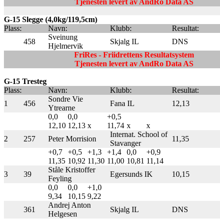
Tjenesten levert av AndRo Data AS
G-15 Slegge (4,0kg/119,5cm)
Plass:
Navn:
Klubb:
Resultat:
Sveinung
458
Skjalg IL
DNS
Hjelmervik
FriRes - Friidrettens Resultatsystem
Tjenesten levert av AndRo Data AS
G-15 Tresteg
Plass:
Navn:
Klubb:
Resultat:
Sondre Vie
1
456
Fana IL
12,13
Ytrearne
0,0
0,0
+0,5
12,10
12,13
x
11,74
x
x
Internat. School of
2
257
Peter Morrision
11,35
Stavanger
+0,7
+0,5
+1,3
+1,4
0,0
+0,9
11,35
10,92
11,30
11,00
10,81
11,14
Ståle Kristoffer
3
39
Egersunds IK
10,15
Feyling
0,0
0,0
+1,0
9,34
10,15
9,22
Andrej Anton
361
Skjalg IL
DNS
Helgesen