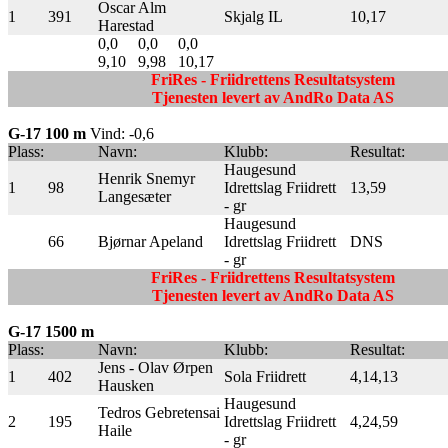
Oscar Alm
1
391
Skjalg IL
10,17
Harestad
0,0
0,0
0,0
9,10
9,98
10,17
FriRes - Friidrettens Resultatsystem
Tjenesten levert av AndRo Data AS
G-17 100 m
Vind: -0,6
Plass:
Navn:
Klubb:
Resultat:
Haugesund
Henrik Snemyr
1
98
Idrettslag Friidrett
13,59
Langesæter
- gr
Haugesund
66
Bjørnar Apeland
Idrettslag Friidrett
DNS
- gr
FriRes - Friidrettens Resultatsystem
Tjenesten levert av AndRo Data AS
G-17 1500 m
Plass:
Navn:
Klubb:
Resultat:
Jens - Olav Ørpen
1
402
Sola Friidrett
4,14,13
Hausken
Haugesund
Tedros Gebretensai
2
195
Idrettslag Friidrett
4,24,59
Haile
- gr