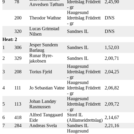
9
78
Idrettslag Friidrett
2,45,90
Anvedsen Tøftum
- gr
Haugesund
200
Theodor Wathne
Idrettslag Friidrett
DNS
- gr
Lucas Grimstad
320
Sandnes IL
DNS
Nilsen
Heat: 2
Jesper Sundem
1
306
Sandnes IL
1,52,03
Barlaug
Runar Byre-
2
329
Sandnes IL
2,00,71
jakobsen
Haugesund
3
208
Torius Fjeld
Idrettslag Friidrett
2,04,25
- gr
Haugesund
4
111
Jo Sebastian Vatne
Idrettslag Friidrett
2,06,82
- gr
Haugesund
Johan Landøy
5
113
Idrettslag Friidrett
2,09,72
Rasmussen
- gr
Alfred Tanggaard
Stord IL
6
418
2,14,67
Eide
(Allianseidrettslag)
7
284
Andreas Svela
Sandnes IL
2,21,16
Haugesund