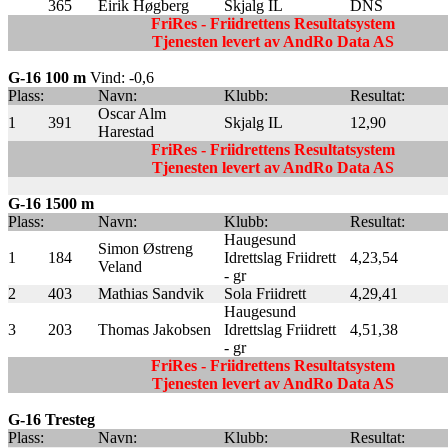
365
Eirik Høgberg
Skjalg IL
DNS
FriRes - Friidrettens Resultatsystem
Tjenesten levert av AndRo Data AS
G-16 100 m
Vind: -0,6
Plass:
Navn:
Klubb:
Resultat:
Oscar Alm
1
391
Skjalg IL
12,90
Harestad
FriRes - Friidrettens Resultatsystem
Tjenesten levert av AndRo Data AS
G-16 1500 m
Plass:
Navn:
Klubb:
Resultat:
Haugesund
Simon Østreng
1
184
Idrettslag Friidrett
4,23,54
Veland
- gr
2
403
Mathias Sandvik
Sola Friidrett
4,29,41
Haugesund
3
203
Thomas Jakobsen
Idrettslag Friidrett
4,51,38
- gr
FriRes - Friidrettens Resultatsystem
Tjenesten levert av AndRo Data AS
G-16 Tresteg
Plass:
Navn:
Klubb:
Resultat: