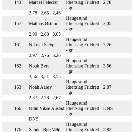
143
Marcel Felecian
Idrettslag Friidrett
2,78
- gr
2,78
2,65
2,46
Haugesund
157
Mathias Østnor
Idrettslag Friidrett
3,05
- gr
2,90
2,88
3,05
Haugesund
161
Nikolai Sæbø
Idrettslag Friidrett
3,26
- gr
2,97
2,76
3,26
Haugesund
162
Noah Byre
Idrettslag Friidrett
3,56
- gr
3,56
3,21
3,55
Haugesund
163
Noah Aarøy
Idrettslag Friidrett
2,87
- gr
2,87
2,78
2,67
Haugesund
166
Odin Vikse Austad
Idrettslag Friidrett
DNS
- gr
DNS
Haugesund
176
Sander Bøe Veldt
Idrettslag Friidrett
2,82