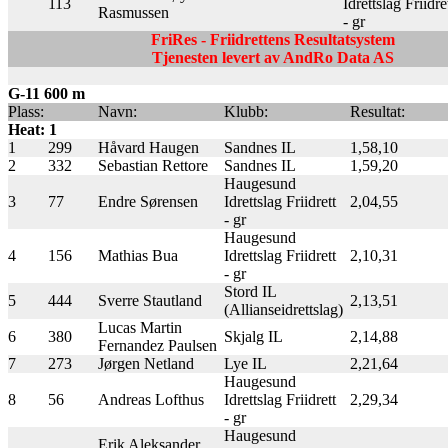
113
Idrettslag Friidre
Rasmussen
- gr
FriRes - Friidrettens Resultatsystem
Tjenesten levert av AndRo Data AS
G-11 600 m
Plass:
Navn:
Klubb:
Resultat:
Heat: 1
1
299
Håvard Haugen
Sandnes IL
1,58,10
2
332
Sebastian Rettore
Sandnes IL
1,59,20
Haugesund
3
77
Endre Sørensen
Idrettslag Friidrett
2,04,55
- gr
Haugesund
4
156
Mathias Bua
Idrettslag Friidrett
2,10,31
- gr
Stord IL
5
444
Sverre Stautland
2,13,51
(Allianseidrettslag)
Lucas Martin
6
380
Skjalg IL
2,14,88
Fernandez Paulsen
7
273
Jørgen Netland
Lye IL
2,21,64
Haugesund
8
56
Andreas Lofthus
Idrettslag Friidrett
2,29,34
- gr
Haugesund
Erik Aleksander