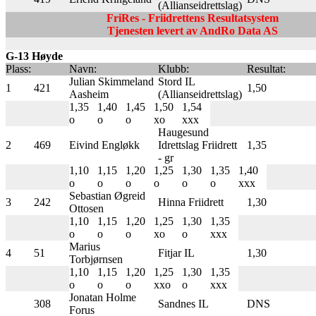
(Allianseidrettslag)
FriRes - Friidrettens Resultatsystem
Tjenesten levert av AndRo Data AS
G-13 Høyde
Plass:
Navn:
Klubb:
Resultat:
Julian Skimmeland
Stord IL
1
421
1,50
Aasheim
(Allianseidrettslag)
1,35
1,40
1,45
1,50
1,54
o
o
o
xo
xxx
Haugesund
2
469
Eivind Engløkk
Idrettslag Friidrett
1,35
- gr
1,10
1,15
1,20
1,25
1,30
1,35
1,40
o
o
o
o
o
o
xxx
Sebastian Øgreid
3
242
Hinna Friidrett
1,30
Ottosen
1,10
1,15
1,20
1,25
1,30
1,35
o
o
o
xo
o
xxx
Marius
4
51
Fitjar IL
1,30
Torbjørnsen
1,10
1,15
1,20
1,25
1,30
1,35
o
o
o
xxo
o
xxx
Jonatan Holme
308
Sandnes IL
DNS
Forus