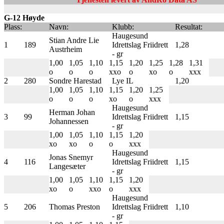
G-12 Høyde
Plass:
Navn:
Klubb:
Resultat:
Haugesund
Stian Andre Lie
1
189
Idrettslag Friidrett
1,28
Austrheim
- gr
1,00
1,05
1,10
1,15
1,20
1,25
1,28
1,31
o
o
o
xxo
o
xo
o
xxx
2
280
Sondre Harestad
Lye IL
1,20
1,00
1,05
1,10
1,15
1,20
1,25
o
o
o
xo
o
xxx
Haugesund
Herman Johan
3
99
Idrettslag Friidrett
1,15
Johannessen
- gr
1,00
1,05
1,10
1,15
1,20
xo
xo
o
o
xxx
Haugesund
Jonas Snemyr
4
116
Idrettslag Friidrett
1,15
Langesæter
- gr
1,00
1,05
1,10
1,15
1,20
xo
o
xxo
o
xxx
Haugesund
5
206
Thomas Preston
Idrettslag Friidrett
1,10
- gr