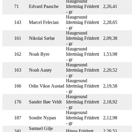
Haugesund
71
Edvard Paasche
Idrettslag Friidrett
2,26,41
- gr
Haugesund
143
Marcel Felecian
Idrettslag Friidrett
2,28,65
- gr
Haugesund
161
Nikolai Sæbø
Idrettslag Friidrett
2,09,38
- gr
Haugesund
162
Noah Byre
Idrettslag Friidrett
1,53,98
- gr
Haugesund
163
Noah Aarøy
Idrettslag Friidrett
2,20,52
- gr
Haugesund
166
Odin Vikse Austad
Idrettslag Friidrett
2,19,58
- gr
Haugesund
176
Sander Bøe Veldt
Idrettslag Friidrett
2,18,92
- gr
Haugesund
187
Sondre Nypan
Idrettslag Friidrett
2,12,98
- gr
Samuel Gilje
241
Hinna Friidrett
2,26,51