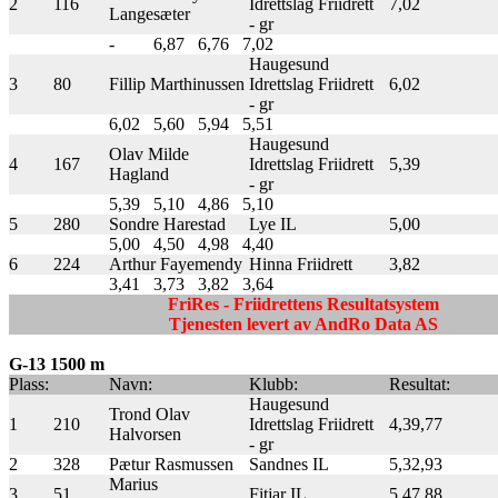
2
116
Idrettslag Friidrett
7,02
Langesæter
- gr
-
6,87
6,76
7,02
Haugesund
3
80
Fillip Marthinussen
Idrettslag Friidrett
6,02
- gr
6,02
5,60
5,94
5,51
Haugesund
Olav Milde
4
167
Idrettslag Friidrett
5,39
Hagland
- gr
5,39
5,10
4,86
5,10
5
280
Sondre Harestad
Lye IL
5,00
5,00
4,50
4,98
4,40
6
224
Arthur Fayemendy
Hinna Friidrett
3,82
3,41
3,73
3,82
3,64
FriRes - Friidrettens Resultatsystem
Tjenesten levert av AndRo Data AS
G-13 1500 m
Plass:
Navn:
Klubb:
Resultat:
Haugesund
Trond Olav
1
210
Idrettslag Friidrett
4,39,77
Halvorsen
- gr
2
328
Pætur Rasmussen
Sandnes IL
5,32,93
Marius
3
51
Fitjar IL
5,47,88