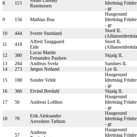
Johan Landøy
8
113
Idrettslag Friidre
Rasmussen
- gr
Haugesund
9
156
Mathias Bua
Idrettslag Friidre
- gr
Stord IL
10
444
Sverre Stautland
(Allianseidrettsl
Alfred Tanggaard
Stord IL
11
418
Eide
(Allianseidrettsl
Lucas Martin
12
380
Skjalg IL
Fernandez Paulsen
13
284
Andreas Svela
Sandnes IL
14
273
Jørgen Netland
Lye IL
Haugesund
15
188
Sondre Velde
Idrettslag Friidre
- gr
16
366
Eivind Bredahl
Skjalg IL
Haugesund
17
56
Andreas Lofthus
Idrettslag Friidre
- gr
Haugesund
Erik Aleksander
18
78
Idrettslag Friidre
Anvedsen Tøftum
- gr
Haugesund
Andreas
57
Idrettslag Friidre