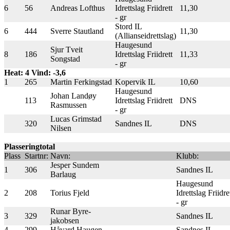
6
56
Andreas Lofthus
Idrettslag Friidrett
11,30
- gr
Stord IL
6
444
Sverre Stautland
11,30
(Allianseidrettslag)
Haugesund
Sjur Tveit
8
186
Idrettslag Friidrett
11,33
Songstad
- gr
Heat: 4 Vind: -3,6
1
265
Martin Ferkingstad
Kopervik IL
10,60
Haugesund
Johan Landøy
113
Idrettslag Friidrett
DNS
Rasmussen
- gr
Lucas Grimstad
320
Sandnes IL
DNS
Nilsen
Plasseringtotal
Plass
Startnr:
Navn:
Klubb:
Jesper Sundem
1
306
Sandnes IL
Barlaug
Haugesund
2
208
Torius Fjeld
Idrettslag Friidre
- gr
Runar Byre-
3
329
Sandnes IL
jakobsen
4
299
Håvard Haugen
Sandnes IL