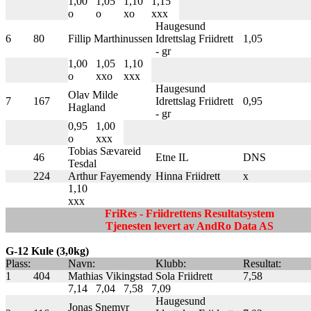
1,00
1,05
1,10
1,15
o
o
xo
xxx
Haugesund
6
80
Fillip Marthinussen
Idrettslag Friidrett
1,05
- gr
1,00
1,05
1,10
o
xxo
xxx
Haugesund
Olav Milde
7
167
Idrettslag Friidrett
0,95
Hagland
- gr
0,95
1,00
o
xxx
Tobias Sævareid
46
Etne IL
DNS
Tesdal
224
Arthur Fayemendy
Hinna Friidrett
x
1,10
xxx
FriRes - Friidrettens Resultatsystem
Tjenesten levert av AndRo Data AS
G-12 Kule (3,0kg)
Plass:
Navn:
Klubb:
Resultat:
1
404
Mathias Vikingstad
Sola Friidrett
7,58
7,14
7,04
7,58
7,09
Haugesund
Jonas Snemyr