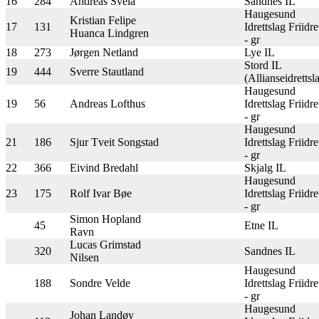
16
284
Andreas Svela
Sandnes IL
Haugesund
Kristian Felipe
17
131
Idrettslag Friidre
Huanca Lindgren
- gr
18
273
Jørgen Netland
Lye IL
Stord IL
19
444
Sverre Stautland
(Allianseidrettsl
Haugesund
19
56
Andreas Lofthus
Idrettslag Friidre
- gr
Haugesund
21
186
Sjur Tveit Songstad
Idrettslag Friidre
- gr
22
366
Eivind Bredahl
Skjalg IL
Haugesund
23
175
Rolf Ivar Bøe
Idrettslag Friidre
- gr
Simon Hopland
45
Etne IL
Ravn
Lucas Grimstad
320
Sandnes IL
Nilsen
Haugesund
188
Sondre Velde
Idrettslag Friidre
- gr
Haugesund
Johan Landøy