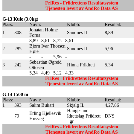
FriRes - Friidrettens Resultatsystem
Tjenesten levert av AndRo Data AS
G-13 Kule (3,0kg)
Plass:
Navn:
Klubb:
Resultat:
Jonatan Holme
1
308
Sandnes IL
8,89
Forus
8,89
8,61
8,75
8,61
Bjørn Ivar Thorsen
2
285
Sandnes IL
5,96
Høie
-
-
5,96
-
Sebastian Øgreid
3
242
Hinna Friidrett
5,34
Ottosen
5,34
4,49
5,12
4,33
FriRes - Friidrettens Resultatsystem
Tjenesten levert av AndRo Data AS
G-14 1500 m
Plass:
Navn:
Klubb:
Resultat:
1
393
Salim Bukari
Skjalg IL
4,27,86
Haugesund
Erling Kjellesvik
79
Idrettslag Friidrett
DNS
Husveg
- gr
FriRes - Friidrettens Resultatsystem
Tjenesten levert av AndRo Data AS