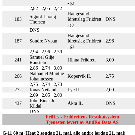
- gr
2,82
2,65
2,42
Haugesund
Sigurd Luong
183
Idrettslag Friidrett
DNS
Thorsen
- gr
DNS
Haugesund
187
Sondre Nypan
Idrettslag Friidrett
2,96
- gr
2,94
2,96
2,59
Samuel Gilje
241
Hinna Friidrett
3,00
Raustein
2,86
2,74
3,00
Nathaniel Munthe
266
Kopervik IL
2,75
Johannessen
2,75
2,74
2,73
272
Jonas Netland
Lye IL
2,09
2,09
2,05
2,00
John Einar Jr.
437
Åkra IL
DNS
Kildal
DNS
FriRes - Friidrettens Resultatsystem
Tjenesten levert av AndRo Data AS
G-11 60 m (Heat 2 søndag 21. mai, alle andre lørdag 21. mai)