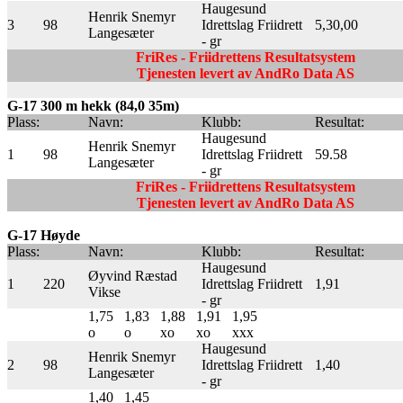
Haugesund
Henrik Snemyr
3
98
Idrettslag Friidrett
5,30,00
Langesæter
- gr
FriRes - Friidrettens Resultatsystem
Tjenesten levert av AndRo Data AS
G-17 300 m hekk (84,0 35m)
Plass:
Navn:
Klubb:
Resultat:
Haugesund
Henrik Snemyr
1
98
Idrettslag Friidrett
59.58
Langesæter
- gr
FriRes - Friidrettens Resultatsystem
Tjenesten levert av AndRo Data AS
G-17 Høyde
Plass:
Navn:
Klubb:
Resultat:
Haugesund
Øyvind Ræstad
1
220
Idrettslag Friidrett
1,91
Vikse
- gr
1,75
1,83
1,88
1,91
1,95
o
o
xo
xo
xxx
Haugesund
Henrik Snemyr
2
98
Idrettslag Friidrett
1,40
Langesæter
- gr
1,40
1,45