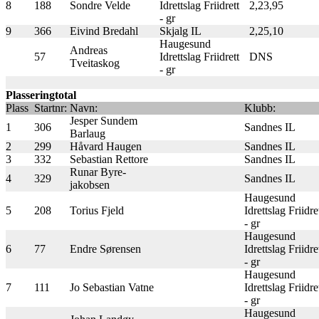
8
188
Sondre Velde
Idrettslag Friidrett
2,23,95
- gr
9
366
Eivind Bredahl
Skjalg IL
2,25,10
Haugesund
Andreas
57
Idrettslag Friidrett
DNS
Tveitaskog
- gr
Plasseringtotal
Plass
Startnr:
Navn:
Klubb:
Jesper Sundem
1
306
Sandnes IL
Barlaug
2
299
Håvard Haugen
Sandnes IL
3
332
Sebastian Rettore
Sandnes IL
Runar Byre-
4
329
Sandnes IL
jakobsen
Haugesund
5
208
Torius Fjeld
Idrettslag Friidre
- gr
Haugesund
6
77
Endre Sørensen
Idrettslag Friidre
- gr
Haugesund
7
111
Jo Sebastian Vatne
Idrettslag Friidre
- gr
Haugesund