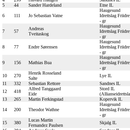
5
44
Sander Hardeland
Etne IL
Haugesund
6
111
Jo Sebastian Vatne
Idrettslag Friidre
- gr
Haugesund
Andreas
7
57
Idrettslag Friidre
Tveitaskog
- gr
Haugesund
8
77
Endre Sørensen
Idrettslag Friidre
- gr
Haugesund
9
156
Mathias Bua
Idrettslag Friidre
- gr
Henrik Rosseland
10
270
Lye IL
Salte
11
332
Sebastian Rettore
Sandnes IL
Alfred Tanggaard
Stord IL
12
418
Eide
(Allianseidrettsl
13
265
Martin Ferkingstad
Kopervik IL
Haugesund
14
200
Theodor Wathne
Idrettslag Friidre
- gr
Lucas Martin
15
380
Skjalg IL
Fernandez Paulsen