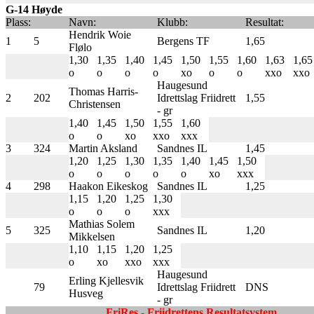
G-14 Høyde
Plass:
Navn:
Klubb:
Resultat:
Hendrik Woie
1
5
Bergens TF
1,65
Flølo
1,30
1,35
1,40
1,45
1,50
1,55
1,60
1,63
1,65
o
o
o
o
xo
o
o
xxo
xxo
Haugesund
Thomas Harris-
2
202
Idrettslag Friidrett
1,55
Christensen
- gr
1,40
1,45
1,50
1,55
1,60
o
o
xo
xxo
xxx
3
324
Martin Aksland
Sandnes IL
1,45
1,20
1,25
1,30
1,35
1,40
1,45
1,50
o
o
o
o
o
xo
xxx
4
298
Haakon Eikeskog
Sandnes IL
1,25
1,15
1,20
1,25
1,30
o
o
o
xxx
Mathias Solem
5
325
Sandnes IL
1,20
Mikkelsen
1,10
1,15
1,20
1,25
o
xo
xxo
xxx
Haugesund
Erling Kjellesvik
79
Idrettslag Friidrett
DNS
Husveg
- gr
FriRes - Friidrettens Resultatsystem