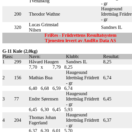
Tveitaskog
- gr
Haugesund
200
Theodor Wathne
Idrettslag Friidre
- gr
Lucas Grimstad
320
Sandnes IL
Nilsen
FriRes - Friidrettens Resultatsystem
Tjenesten levert av AndRo Data AS
G-11 Kule (2,0kg)
Plass:
Navn:
Klubb:
Resultat:
1
299
Håvard Haugen
Sandnes IL
8,25
7,70
x
7,79
8,25
Haugesund
2
156
Mathias Bua
Idrettslag Friidrett
6,74
- gr
6,40
6,68
6,59
6,74
Haugesund
3
77
Endre Sørensen
Idrettslag Friidrett
6,45
- gr
6,45
6,30
6,45
5,93
Haugesund
Thomas Johan
4
204
Idrettslag Friidrett
6,37
Fagerland
- gr
6,37
6,20
6,01
5,70