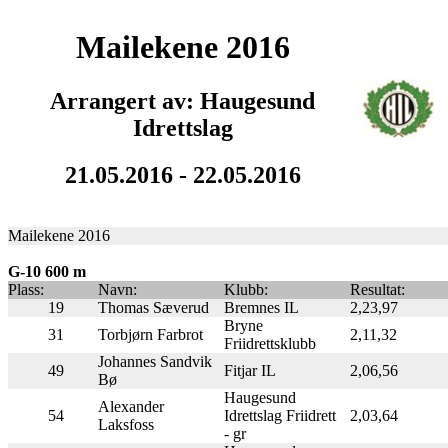
Mailekene 2016
Arrangert av: Haugesund
Idrettslag
21.05.2016 - 22.05.2016
Mailekene 2016
G-10 600 m
Plass:
Navn:
Klubb:
Resultat:
19
Thomas Sæverud
Bremnes IL
2,23,97
Bryne
31
Torbjørn Farbrot
2,11,32
Friidrettsklubb
Johannes Sandvik
49
Fitjar IL
2,06,56
Bø
Haugesund
Alexander
54
Idrettslag Friidrett
2,03,64
Laksfoss
- gr