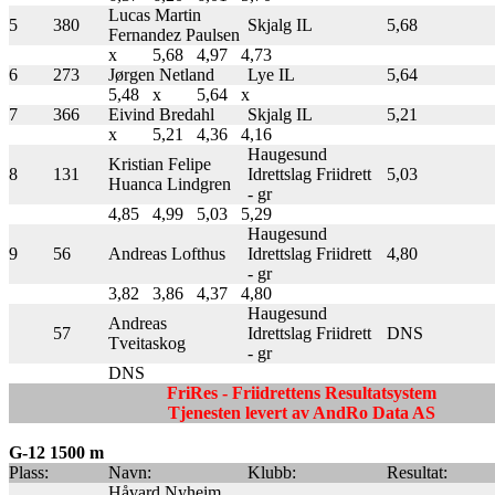
Lucas Martin
5
380
Skjalg IL
5,68
Fernandez Paulsen
x
5,68
4,97
4,73
6
273
Jørgen Netland
Lye IL
5,64
5,48
x
5,64
x
7
366
Eivind Bredahl
Skjalg IL
5,21
x
5,21
4,36
4,16
Haugesund
Kristian Felipe
8
131
Idrettslag Friidrett
5,03
Huanca Lindgren
- gr
4,85
4,99
5,03
5,29
Haugesund
9
56
Andreas Lofthus
Idrettslag Friidrett
4,80
- gr
3,82
3,86
4,37
4,80
Haugesund
Andreas
57
Idrettslag Friidrett
DNS
Tveitaskog
- gr
DNS
FriRes - Friidrettens Resultatsystem
Tjenesten levert av AndRo Data AS
G-12 1500 m
Plass:
Navn:
Klubb:
Resultat:
Håvard Nyheim