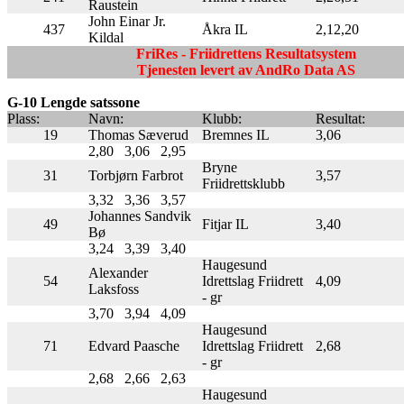
Raustein
John Einar Jr.
437
Åkra IL
2,12,20
Kildal
FriRes - Friidrettens Resultatsystem
Tjenesten levert av AndRo Data AS
G-10 Lengde satssone
Plass:
Navn:
Klubb:
Resultat:
19
Thomas Sæverud
Bremnes IL
3,06
2,80
3,06
2,95
Bryne
31
Torbjørn Farbrot
3,57
Friidrettsklubb
3,32
3,36
3,57
Johannes Sandvik
49
Fitjar IL
3,40
Bø
3,24
3,39
3,40
Haugesund
Alexander
54
Idrettslag Friidrett
4,09
Laksfoss
- gr
3,70
3,94
4,09
Haugesund
71
Edvard Paasche
Idrettslag Friidrett
2,68
- gr
2,68
2,66
2,63
Haugesund