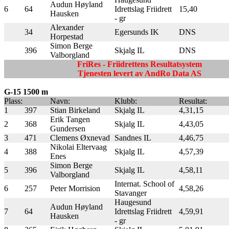
Audun Høyland
6
64
Idrettslag Friidrett
15,40
Hausken
- gr
Alexander
34
Egersunds IK
DNS
Horpestad
Simon Berge
396
Skjalg IL
DNS
Valborgland
FriRes - Friidrettens Resultatsystem
Tjenesten levert av AndRo Data AS
G-15 1500 m
Plass:
Navn:
Klubb:
Resultat:
1
397
Stian Birkeland
Skjalg IL
4,31,15
Erik Tangen
2
368
Skjalg IL
4,43,05
Gundersen
3
471
Clemens Øxnevad
Sandnes IL
4,46,75
Nikolai Eltervaag
4
388
Skjalg IL
4,57,39
Enes
Simon Berge
5
396
Skjalg IL
4,58,11
Valborgland
Internat. School of
6
257
Peter Morrision
4,58,26
Stavanger
Haugesund
Audun Høyland
7
64
Idrettslag Friidrett
4,59,91
Hausken
- gr