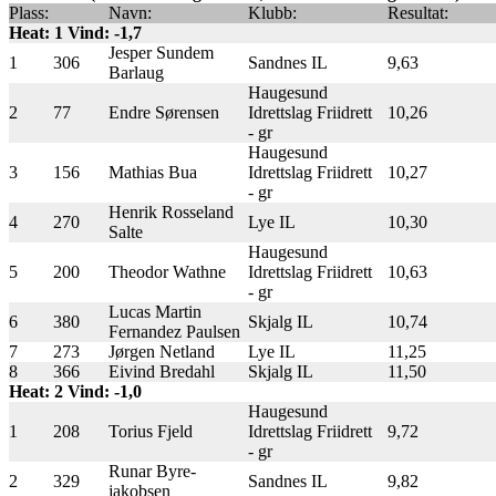
Plass:
Navn:
Klubb:
Resultat:
Heat: 1 Vind: -1,7
Jesper Sundem
1
306
Sandnes IL
9,63
Barlaug
Haugesund
2
77
Endre Sørensen
Idrettslag Friidrett
10,26
- gr
Haugesund
3
156
Mathias Bua
Idrettslag Friidrett
10,27
- gr
Henrik Rosseland
4
270
Lye IL
10,30
Salte
Haugesund
5
200
Theodor Wathne
Idrettslag Friidrett
10,63
- gr
Lucas Martin
6
380
Skjalg IL
10,74
Fernandez Paulsen
7
273
Jørgen Netland
Lye IL
11,25
8
366
Eivind Bredahl
Skjalg IL
11,50
Heat: 2 Vind: -1,0
Haugesund
1
208
Torius Fjeld
Idrettslag Friidrett
9,72
- gr
Runar Byre-
2
329
Sandnes IL
9,82
jakobsen