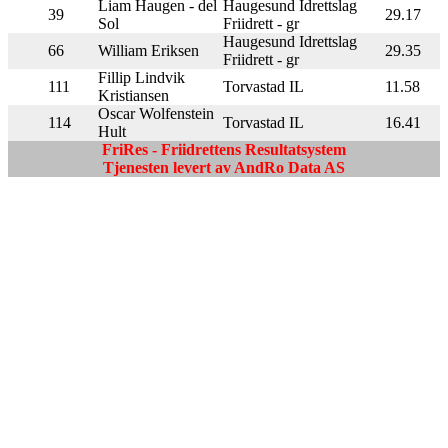
Liam Haugen - del
Haugesund Idrettslag
39
29.17
Sol
Friidrett - gr
Haugesund Idrettslag
66
William Eriksen
29.35
Friidrett - gr
Fillip Lindvik
111
Torvastad IL
11.58
Kristiansen
Oscar Wolfenstein
114
Torvastad IL
16.41
Hult
FriRes - Friidrettens Resultatsystem
Tjenesten levert av AndRo Data AS