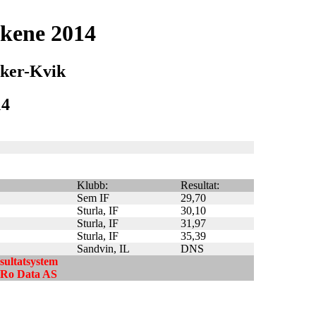
kene 2014
iker-Kvik
14
Klubb:
Resultat:
Sem IF
29,70
Sturla, IF
30,10
Sturla, IF
31,97
Sturla, IF
35,39
Sandvin, IL
DNS
esultatsystem
ndRo Data AS